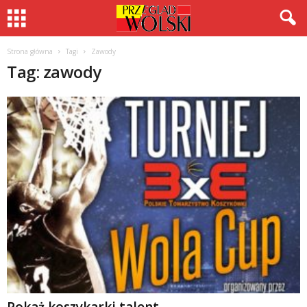
Strona główna
Tagi
Zawody
Tag: zawody
Pokaż koszykarki talent