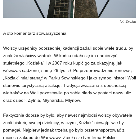
fot. Sxc.hu
A oto komentarz stowarzyszenia:
Wolscy urzędnicy poprzedniej kadencji zadali sobie wiele trudu, by
znaleźć właściwy wiatrak. W końcu udało się im namierzyć
stuletniego „Koźlaka” i w 2007 roku kupić go za okazyjną, jak
wówczas sądzono, sumę 26 tys. zł. Po przeprowadzeniu renowacji
„Koźlak” miał stanąć w Parku Sowińskiego i jako symbol historii Woli
stanowić turystyczną atrakcję. Tradycja związana z obecnością
wiatraków na Woli pozostawiła po sobie ślady w postaci nazw ulic
oraz osiedli: Żytnia, Młynarska, Młynów.
Faktycznie dobrze by było, aby nawet najmłodsi wolscy obywatele
znali historię swojej dzielnicy, w czym „Koźlak” niewątpliwie by
pomagał. Najpierw jednak trzeba go było przetransportować z
miejsca zakupu do Warszawy. Zajęła się tym firma Polskie