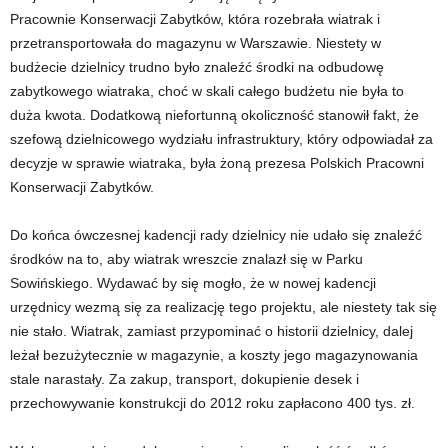
Pracownie Konserwacji Zabytków, która rozebrała wiatrak i
przetransportowała do magazynu w Warszawie. Niestety w
budżecie dzielnicy trudno było znaleźć środki na odbudowę
zabytkowego wiatraka, choć w skali całego budżetu nie była to
duża kwota. Dodatkową niefortunną okoliczność stanowił fakt, że
szefową dzielnicowego wydziału infrastruktury, który odpowiadał za
decyzje w sprawie wiatraka, była żoną prezesa Polskich Pracowni
Konserwacji Zabytków.
Do końca ówczesnej kadencji rady dzielnicy nie udało się znaleźć
środków na to, aby wiatrak wreszcie znalazł się w Parku
Sowińskiego. Wydawać by się mogło, że w nowej kadencji
urzędnicy wezmą się za realizację tego projektu, ale niestety tak się
nie stało. Wiatrak, zamiast przypominać o historii dzielnicy, dalej
leżał bezużytecznie w magazynie, a koszty jego magazynowania
stale narastały. Za zakup, transport, dokupienie desek i
przechowywanie konstrukcji do 2012 roku zapłacono 400 tys. zł.