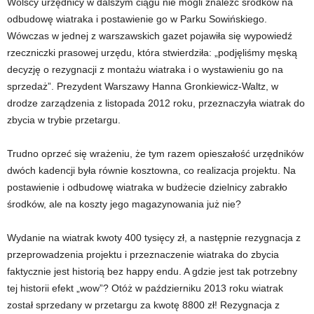
Wolscy urzędnicy w dalszym ciągu nie mogli znaleźć środków na
odbudowę wiatraka i postawienie go w Parku Sowińskiego.
Wówczas w jednej z warszawskich gazet pojawiła się wypowiedź
rzeczniczki prasowej urzędu, która stwierdziła: „podjęliśmy męską
decyzję o rezygnacji z montażu wiatraka i o wystawieniu go na
sprzedaż”. Prezydent Warszawy Hanna Gronkiewicz-Waltz, w
drodze zarządzenia z listopada 2012 roku, przeznaczyła wiatrak do
zbycia w trybie przetargu.
Trudno oprzeć się wrażeniu, że tym razem opieszałość urzędników
dwóch kadencji była równie kosztowna, co realizacja projektu. Na
postawienie i odbudowę wiatraka w budżecie dzielnicy zabrakło
środków, ale na koszty jego magazynowania już nie?
Wydanie na wiatrak kwoty 400 tysięcy zł, a następnie rezygnacja z
przeprowadzenia projektu i przeznaczenie wiatraka do zbycia
faktycznie jest historią bez happy endu. A gdzie jest tak potrzebny
tej historii efekt „wow”? Otóż w październiku 2013 roku wiatrak
został sprzedany w przetargu za kwotę 8800 zł! Rezygnacja z