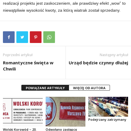
realizacji projektu jest zaskoczeniem, ale prawdziwy efekt „wow” to
niewątpliwie wysokość kwoty, za którą wiatrak został sprzedany.
Poprzedni artykuł
Następny artykuł
Romantyczne święta w
Urząd będzie czynny dłużej
Chwili
POWIĄZANE ARTYKUŁY
WIĘCEJ OD AUTORA
Podejrzany zatrzymany
Wolski Korowód – 20.
Odwołano zastępcę