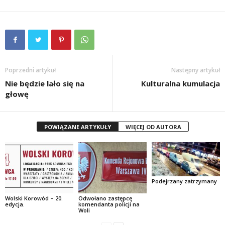
Poprzedni artykuł
Następny artykuł
Nie będzie lało się na
Kulturalna kumulacja
głowę
POWIĄZANE ARTYKUŁY
WIĘCEJ OD AUTORA
Podejrzany zatrzymany
Wolski Korowód – 20.
Odwołano zastępcę
edycja.
komendanta policji na
Woli