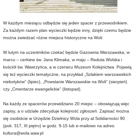
W każdym miesiącu odbędzie się jeden spacer z przewodnikiem.
Za każdym razem plan wycieczki będzie inny, dzięki czemu będzie
można zwiedzać różne miejsca historyczne na Woli.
W lutym na uczestników czekać będzie Gazownia Warszawska, w
marcu – cerkiew św. Jana Klimaka, w maju – Reduta Wolska i
kościół św. Wawrzyńca, a w czerwcu Muzeum Kolejnictwa. Pojawią
się też wycieczki tematyczne, na przykład „Szlakiem warszawskich
niebotyków” (lipiec), „Powstanie Warszawskie na Woli” (sierpień)
czy „Cmentarze ewangelickie” (listopad).
Na każdy ze spacerów przewidziano 20 miejsc – obowiązują więc
zapisy, a o udziale zdecyduje kolejność zgłoszeń. Zapisać można
się osobiście w Urzędzie Dzielnicy Wola przy al.Solidarności 90
(pok. 317, III piętro) w godz. 9-15 lub e-mailowo na adres:
kultura@wola.waw.pl