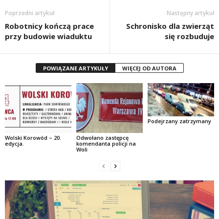
Poprzedni artykuł
Następny artykuł
Robotnicy kończą prace
Schronisko dla zwierząt
przy budowie wiaduktu
się rozbuduje
POWIĄZANE ARTYKUŁY
WIĘCEJ OD AUTORA
Podejrzany zatrzymany
Wolski Korowód – 20.
Odwołano zastępcę
edycja.
komendanta policji na
Woli