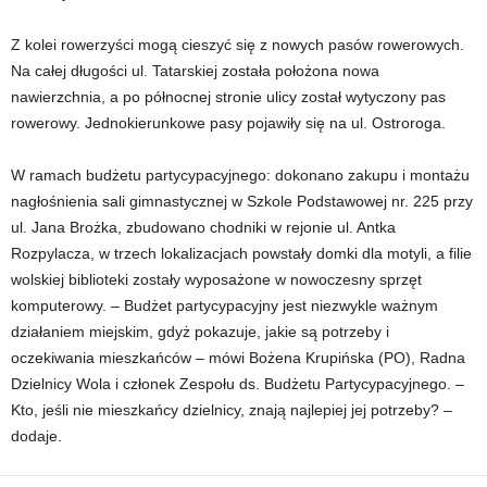
Z kolei rowerzyści mogą cieszyć się z nowych pasów rowerowych.
Na całej długości ul. Tatarskiej została położona nowa
nawierzchnia, a po północnej stronie ulicy został wytyczony pas
rowerowy. Jednokierunkowe pasy pojawiły się na ul. Ostroroga.
W ramach budżetu partycypacyjnego: dokonano zakupu i montażu
nagłośnienia sali gimnastycznej w Szkole Podstawowej nr. 225 przy
ul. Jana Brożka, zbudowano chodniki w rejonie ul. Antka
Rozpylacza, w trzech lokalizacjach powstały domki dla motyli, a filie
wolskiej biblioteki zostały wyposażone w nowoczesny sprzęt
komputerowy. – Budżet partycypacyjny jest niezwykle ważnym
działaniem miejskim, gdyż pokazuje, jakie są potrzeby i
oczekiwania mieszkańców – mówi Bożena Krupińska (PO), Radna
Dzielnicy Wola i członek Zespołu ds. Budżetu Partycypacyjnego. –
Kto, jeśli nie mieszkańcy dzielnicy, znają najlepiej jej potrzeby? –
dodaje.