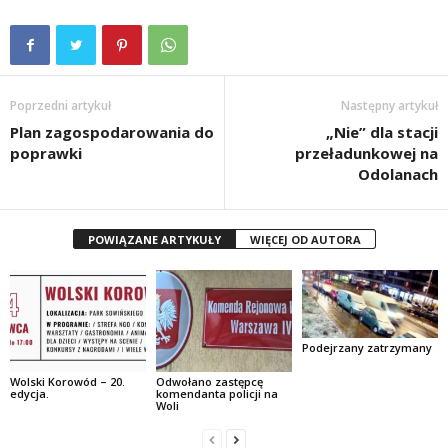
Poprzedni artykuł
Następny artykuł
Plan zagospodarowania do
„Nie” dla stacji
poprawki
przeładunkowej na
Odolanach
POWIĄZANE ARTYKUŁY
WIĘCEJ OD AUTORA
Podejrzany zatrzymany
Wolski Korowód – 20.
Odwołano zastępcę
edycja.
komendanta policji na
Woli