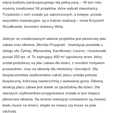
edycji budżetu partycypacyjnego idą pełną parą. – W tym roku
musimy zrealizować 56 projektów, które wybrali mieszkańcy.
Trzydzieści z nich zostało już zakończonych, a kolejne, przede
wszystkim inwestycyjne, są w trakcie realizacji – mówi Krzysztof
Strzałkowski, burmistrz dzielnicy Wola.
Jednym ze zrealizowanych właśnie projektów jest plenerowy plac
zabaw oraz siłownia „Morska Przygoda”. Inwestycja powstała u
zbiegu ulic Żytniej, Młynarskiej, Karolkowej i Leszno, i kosztowała
ponad 250 tys. zł. To zajmujący 400 m² ogrodzony teren, który
został podzielony na plac zabaw dla dzieci, z morskim motywem
przewodnim, oraz na siłownię dla młodzieży i dorosłych. Dla
bezpieczeństwa użytkowników całość placu została pokryta
bezpieczną, kolorową nawierzchnią z wylewanej gumy. Główną
atrakcją placu zabaw jest statek ze zjeżdżalnią dla dzieci. Dla
starszych użytkowników przygotowana została w tym miejscu
plenerowa siłownia. Na terenie inwestycji rozstawione są również
ławki, kosze na śmieci, stojaki na rowery czy kosze na psie
odchody.