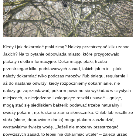
Kiedy i jak dokarmiać ptaki zimą? Należy przestrzegać kilku zasad.
Jakich? Na to pytanie odpowiada miasto, które przygotowało
plakaty i ulotki informacyjne. Dokarmiając ptaki, trzeba
przestrzegać kilku podstawowych zasad, takich jak m.in.: ptaki
należy dokarmiać tylko podczas mrozów i/lub śniegu, regularnie i
aż do nastania odwilży; kiedy rozpoczniemy dokarmianie, nie
należy go zaprzestawać; pokarm powinno się wykładać w czystych
miejscach, a niezjedzone i zalegające resztki usuwać – gnijąc,
mogą stać się siedliskiem bakterii; podawać trzeba naturalny i
świeży pokarm, np. łuskane ziarna słonecznika. Chleb lub resztki ze
stołu (słone, doprawione dania) mogą ptakom zaszkodzić;
wystawiajmy świeżą wodę. „Jeżeli nie możemy przestrzegać
powyższych zasad, to lepiej nie dokarmiać wcale” – zaleca urząd