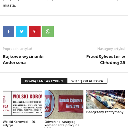
miasta.
Poprzedni artykuł
Następny artykuł
Bajkowe wycinanki
PrzedSylwester w
Andersena
Chłodnej 25
POWIĄZANE ARTYKUŁY
WIĘCEJ OD AUTORA
Podejrzany zatrzymany
Wolski Korowód – 20.
Odwołano zastępcę
edycja.
komendanta policji na