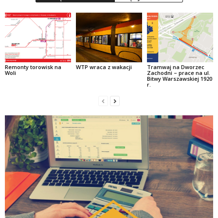
Remonty torowisk na
WTP wraca z wakacji
Tramwaj na Dworzec
Woli
Zachodni – prace na ul.
Bitwy Warszawskiej 1920
r.