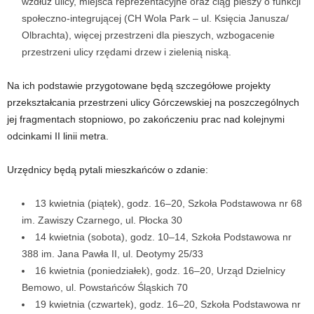
wzdłuż ulicy, miejsca reprezentacyjne oraz ciąg pieszy o funkcji
społeczno-integrującej (CH Wola Park – ul. Księcia Janusza/
Olbrachta), więcej przestrzeni dla pieszych, wzbogacenie
przestrzeni ulicy rzędami drzew i zielenią niską.
Na ich podstawie przygotowane będą szczegółowe projekty
przekształcania przestrzeni ulicy Górczewskiej na poszczególnych
jej fragmentach stopniowo, po zakończeniu prac nad kolejnymi
odcinkami II linii metra.
Urzędnicy będą pytali mieszkańców o zdanie:
13 kwietnia (piątek), godz. 16–20, Szkoła Podstawowa nr 68
im. Zawiszy Czarnego, ul. Płocka 30
14 kwietnia (sobota), godz. 10–14, Szkoła Podstawowa nr
388 im. Jana Pawła II, ul. Deotymy 25/33
16 kwietnia (poniedziałek), godz. 16–20, Urząd Dzielnicy
Bemowo, ul. Powstańców Śląskich 70
19 kwietnia (czwartek), godz. 16–20, Szkoła Podstawowa nr