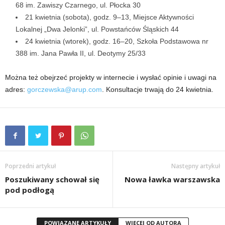
68 im. Zawiszy Czarnego, ul. Płocka 30
21 kwietnia (sobota), godz. 9–13, Miejsce Aktywności
Lokalnej „Dwa Jelonki”, ul. Powstańców Śląskich 44
24 kwietnia (wtorek), godz. 16–20, Szkoła Podstawowa nr
388 im. Jana Pawła II, ul. Deotymy 25/33
Można też obejrzeć projekty w internecie i wysłać opinie i uwagi na
adres:
gorczewska@arup.com
. Konsultacje trwają do 24 kwietnia.
Poprzedni artykuł
Następny artykuł
Poszukiwany schował się
Nowa ławka warszawska
pod podłogą
POWIĄZANE ARTYKUŁY
WIĘCEJ OD AUTORA