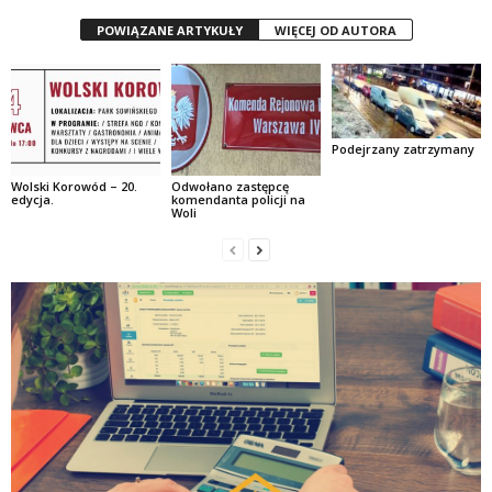
POWIĄZANE ARTYKUŁY
WIĘCEJ OD AUTORA
Podejrzany zatrzymany
Wolski Korowód – 20.
Odwołano zastępcę
edycja.
komendanta policji na
Woli