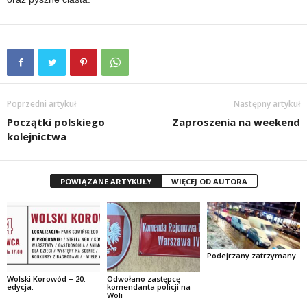
Poprzedni artykuł
Następny artykuł
Początki polskiego
Zaproszenia na weekend
kolejnictwa
POWIĄZANE ARTYKUŁY
WIĘCEJ OD AUTORA
Podejrzany zatrzymany
Wolski Korowód – 20.
Odwołano zastępcę
edycja.
komendanta policji na
Woli