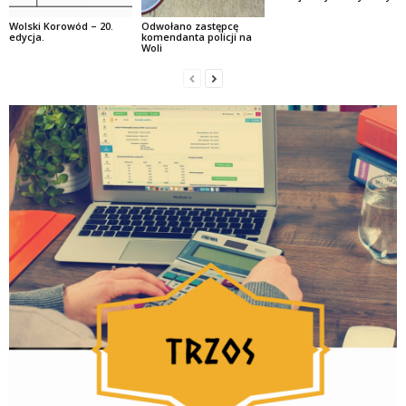
Wolski Korowód – 20.
Odwołano zastępcę
edycja.
komendanta policji na
Woli