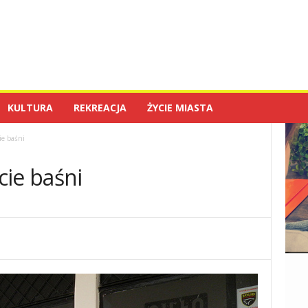
KULTURA
REKREACJA
ŻYCIE MIASTA
ie baśni
cie baśni