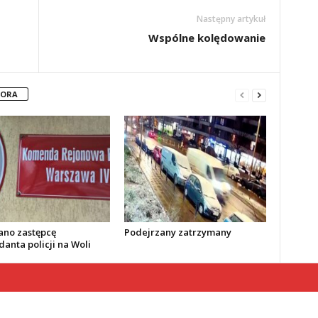
Następny artykuł
Wspólne kolędowanie
TORA
no zastępcę
Podejrzany zatrzymany
anta policji na Woli