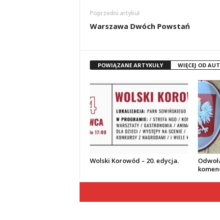
Poprzedni artykuł
Warszawa Dwóch Powstań
POWIĄZANE ARTYKUŁY
WIĘCEJ OD AU
Wolski Korowód – 20. edycja.
Odwoła
komend