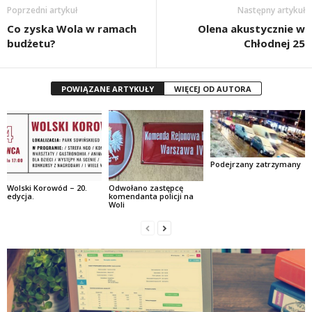
Poprzedni artykuł
Następny artykuł
Co zyska Wola w ramach
Olena akustycznie w
budżetu?
Chłodnej 25
POWIĄZANE ARTYKUŁY
WIĘCEJ OD AUTORA
Podejrzany zatrzymany
Wolski Korowód – 20.
Odwołano zastępcę
edycja.
komendanta policji na
Woli