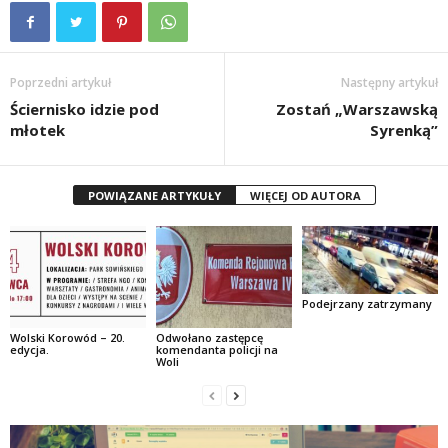
Poprzedni artykuł
Następny artykuł
Ściernisko idzie pod
Zostań „Warszawską
młotek
Syrenką”
POWIĄZANE ARTYKUŁY
WIĘCEJ OD AUTORA
Podejrzany zatrzymany
Wolski Korowód – 20.
Odwołano zastępcę
edycja.
komendanta policji na
Woli