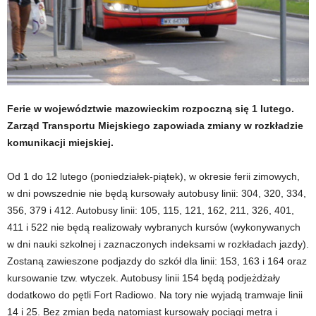
Ferie w województwie mazowieckim rozpoczną się 1 lutego.
Zarząd Transportu Miejskiego zapowiada zmiany w rozkładzie
komunikacji miejskiej.
Od 1 do 12 lutego (poniedziałek-piątek), w okresie ferii zimowych,
w dni powszednie nie będą kursowały autobusy linii: 304, 320, 334,
356, 379 i 412. Autobusy linii: 105, 115, 121, 162, 211, 326, 401,
411 i 522 nie będą realizowały wybranych kursów (wykonywanych
w dni nauki szkolnej i zaznaczonych indeksami w rozkładach jazdy).
Zostaną zawieszone podjazdy do szkół dla linii: 153, 163 i 164 oraz
kursowanie tzw. wtyczek. Autobusy linii 154 będą podjeżdżały
dodatkowo do pętli Fort Radiowo. Na tory nie wyjadą tramwaje linii
14 i 25. Bez zmian będą natomiast kursowały pociągi metra i