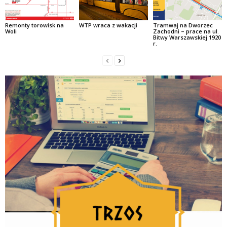
Remonty torowisk na
WTP wraca z wakacji
Tramwaj na Dworzec
Woli
Zachodni – prace na ul.
Bitwy Warszawskiej 1920
r.