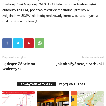
Szybkiej Kolei Miejskiej. Od 8 do 12 lutego (poniedziałek-piątek)
autobusy linii 114, podczas międzysemestralnej przerwy w
zajęciach w UKSW, nie będą realizowały kursów oznaczonych w
rozkładzie symbolem „f”.
Poprzedni artykuł
Następny artykuł
Pędzące Żółwie na
Jak obniżyć swoje rachunki
Walentynki
POWIĄZANE ARTYKUŁY
WIĘCEJ OD AUTORA