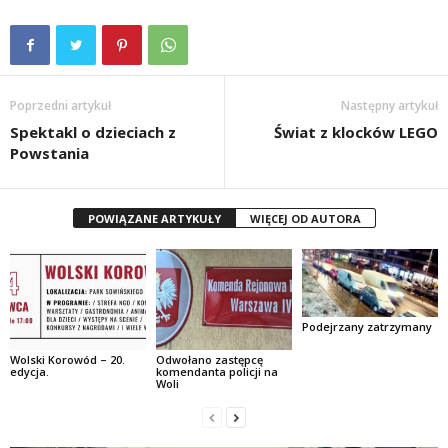
Poprzedni artykuł
Następny artykuł
Spektakl o dzieciach z
Świat z klocków LEGO
Powstania
POWIĄZANE ARTYKUŁY
WIĘCEJ OD AUTORA
Podejrzany zatrzymany
Wolski Korowód – 20.
Odwołano zastępcę
edycja.
komendanta policji na
Woli