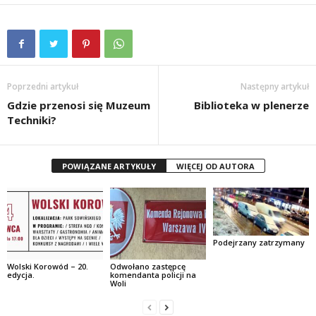
Poprzedni artykuł
Następny artykuł
Gdzie przenosi się Muzeum
Biblioteka w plenerze
Techniki?
POWIĄZANE ARTYKUŁY
WIĘCEJ OD AUTORA
Podejrzany zatrzymany
Wolski Korowód – 20.
Odwołano zastępcę
edycja.
komendanta policji na
Woli