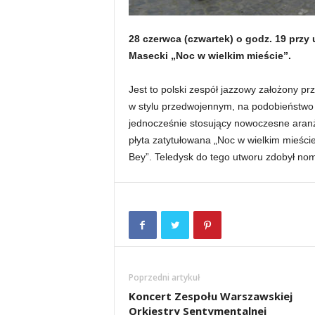
28 czerwca (czwartek) o godz. 19 przy 
Masecki „Noc w wielkim mieście”.
Jest to polski zespół jazzowy założony p
w stylu przedwojennym, na podobieństwo 
jednocześnie stosujący nowoczesne aranża
płyta zatytułowana „Noc w wielkim mieści
Bey”. Teledysk do tego utworu zdobył no
Poprzedni artykuł
Koncert Zespołu Warszawskiej
Orkiestry Sentymentalnej