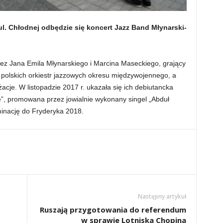
ul. Chłodnej odbędzie się koncert Jazz Band Młynarski-
rzez Jana Emila Młynarskiego i Marcina Maseckiego, grający
polskich orkiestr jazzowych okresu międzywojennego, a
cje. W listopadzie 2017 r. ukazała się ich debiutancka
e”, promowana przez jowialnie wykonany singel „Abduł
minację do Fryderyka 2018.
Następny artykuł
Ruszają przygotowania do referendum
w sprawie Lotniska Chopina