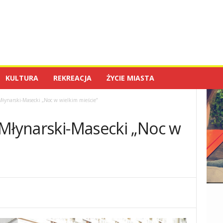
KULTURA
REKREACJA
ŻYCIE MIASTA
Młynarski-Masecki „Noc w wielkim mieście”
 Młynarski-Masecki „Noc w