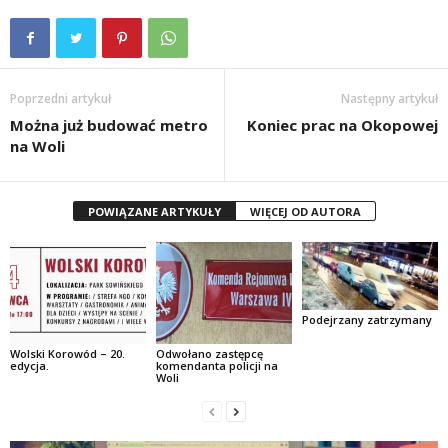
Poprzedni artykuł
Następny artykuł
Można już budować metro
Koniec prac na Okopowej
na Woli
POWIĄZANE ARTYKUŁY
WIĘCEJ OD AUTORA
Podejrzany zatrzymany
Wolski Korowód – 20.
Odwołano zastępcę
edycja.
komendanta policji na
Woli