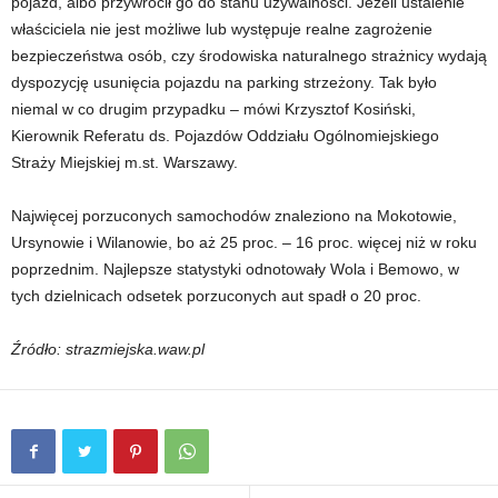
pojazd, albo przywrócił go do stanu używalności. Jeżeli ustalenie
właściciela nie jest możliwe lub występuje realne zagrożenie
bezpieczeństwa osób, czy środowiska naturalnego strażnicy wydają
dyspozycję usunięcia pojazdu na parking strzeżony. Tak było
niemal w co drugim przypadku – mówi Krzysztof Kosiński,
Kierownik Referatu ds. Pojazdów Oddziału Ogólnomiejskiego
Straży Miejskiej m.st. Warszawy.
Najwięcej porzuconych samochodów znaleziono na Mokotowie,
Ursynowie i Wilanowie, bo aż 25 proc. – 16 proc. więcej niż w roku
poprzednim. Najlepsze statystyki odnotowały Wola i Bemowo, w
tych dzielnicach odsetek porzuconych aut spadł o 20 proc.
Źródło: strazmiejska.waw.pl