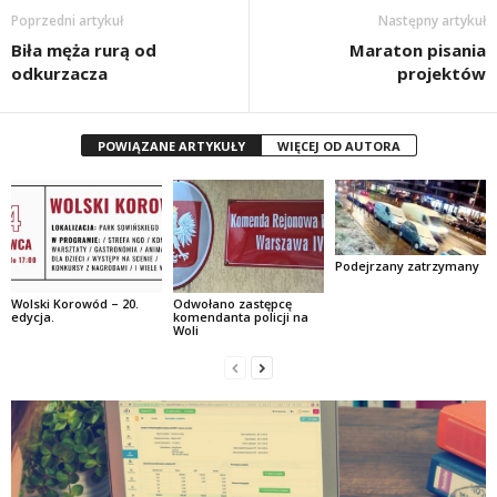
Poprzedni artykuł
Następny artykuł
Biła męża rurą od
Maraton pisania
odkurzacza
projektów
POWIĄZANE ARTYKUŁY
WIĘCEJ OD AUTORA
Podejrzany zatrzymany
Wolski Korowód – 20.
Odwołano zastępcę
edycja.
komendanta policji na
Woli