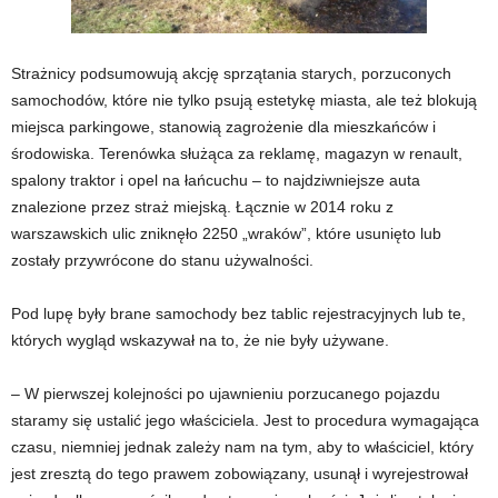
Strażnicy podsumowują akcję sprzątania starych, porzuconych
samochodów, które nie tylko psują estetykę miasta, ale też blokują
miejsca parkingowe, stanowią zagrożenie dla mieszkańców i
środowiska. Terenówka służąca za reklamę, magazyn w renault,
spalony traktor i opel na łańcuchu – to najdziwniejsze auta
znalezione przez straż miejską. Łącznie w 2014 roku z
warszawskich ulic zniknęło 2250 „wraków”, które usunięto lub
zostały przywrócone do stanu używalności.
Pod lupę były brane samochody bez tablic rejestracyjnych lub te,
których wygląd wskazywał na to, że nie były używane.
– W pierwszej kolejności po ujawnieniu porzucanego pojazdu
staramy się ustalić jego właściciela. Jest to procedura wymagająca
czasu, niemniej jednak zależy nam na tym, aby to właściciel, który
jest zresztą do tego prawem zobowiązany, usunął i wyrejestrował