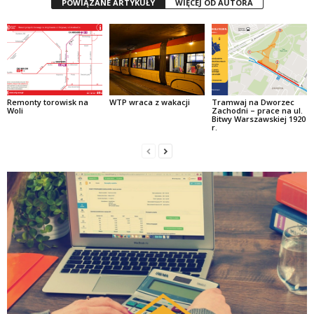
POWIĄZANE ARTYKUŁY
WIĘCEJ OD AUTORA
Remonty torowisk na
WTP wraca z wakacji
Tramwaj na Dworzec
Woli
Zachodni – prace na ul.
Bitwy Warszawskiej 1920
r.