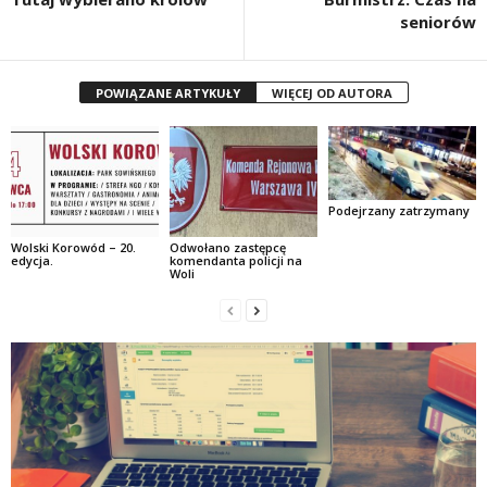
seniorów
POWIĄZANE ARTYKUŁY
WIĘCEJ OD AUTORA
Podejrzany zatrzymany
Wolski Korowód – 20.
Odwołano zastępcę
edycja.
komendanta policji na
Woli