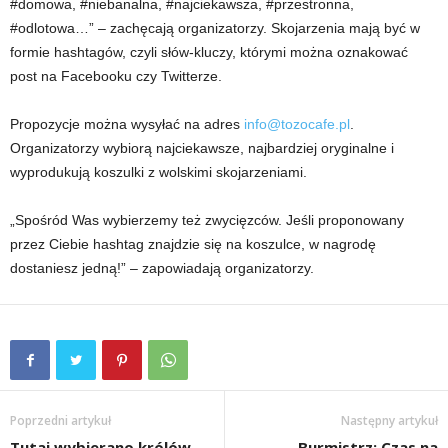
#domowa, #niebanalna, #najciekawsza, #przestronna,
#odlotowa…” – zachęcają organizatorzy. Skojarzenia mają być w
formie hashtagów, czyli słów-kluczy, którymi można oznakować
post na Facebooku czy Twitterze.
Propozycje można wysyłać na adres
info@tozocafe.pl
.
Organizatorzy wybiorą najciekawsze, najbardziej oryginalne i
wyprodukują koszulki z wolskimi skojarzeniami.
„Spośród Was wybierzemy też zwycięzców. Jeśli proponowany
przez Ciebie hashtag znajdzie się na koszulce, w nagrodę
dostaniesz jedną!” – zapowiadają organizatorzy.
Poprzedni artykuł
Następny artykuł
Tutaj wybierano królów
Burmistrz: Czas na