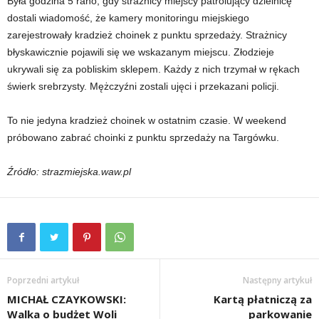
Była godzina 5 rano, gdy strażnicy miejscy patrolujący dzielnicę
dostali wiadomość, że kamery monitoringu miejskiego
zarejestrowały kradzież choinek z punktu sprzedaży. Strażnicy
błyskawicznie pojawili się we wskazanym miejscu. Złodzieje
ukrywali się za pobliskim sklepem. Każdy z nich trzymał w rękach
świerk srebrzysty. Mężczyźni zostali ujęci i przekazani policji.
To nie jedyna kradzież choinek w ostatnim czasie. W weekend
próbowano zabrać choinki z punktu sprzedaży na Targówku.
Źródło: strazmiejska.waw.pl
Poprzedni artykuł
Następny artykuł
MICHAŁ CZAYKOWSKI:
Kartą płatniczą za
Walka o budżet Woli
parkowanie