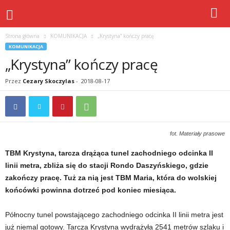
Strona główna
KOMUNIKACJA
„Krystyna” kończy pracę
KOMUNIKACJA
„Krystyna” kończy pracę
Przez
Cezary Skoczylas
-
2018-08-17
fot. Materiały prasowe
TBM Krystyna, tarcza drążąca tunel zachodniego odcinka II
linii metra, zbliża się do stacji Rondo Daszyńskiego, gdzie
zakończy pracę. Tuż za nią jest TBM Maria, która do wolskiej
końcówki powinna dotrzeć pod koniec miesiąca.
Północny tunel powstającego zachodniego odcinka II linii metra jest
już niemal gotowy. Tarcza Krystyna wydrążyła 2541 metrów szlaku i