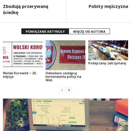
Zbudują przerywaną
Pobity mężczyzna
ścieżkę
POWIĄZANE ARTYKUŁY
WIĘCEJ OD AUTORA
Podejrzany zatrzymany
Wolski Korowód – 20.
Odwołano zastępcę
edycja.
komendanta policji na
Woli