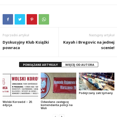
Poprzedni artykuł
Następny artykuł
Dyskusyjny Klub Książki
Kayah i Bregovic na jednej
powraca
scenie!
POWIĄZANE ARTYKUŁY
WIĘCEJ OD AUTORA
Podejrzany zatrzymany
Wolski Korowód – 20.
Odwołano zastępcę
edycja.
komendanta policji na
Woli