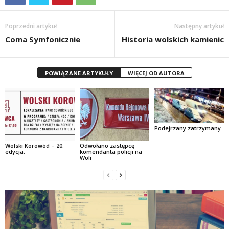
Poprzedni artykuł
Następny artykuł
Coma Symfonicznie
Historia wolskich kamienic
POWIĄZANE ARTYKUŁY
WIĘCEJ OD AUTORA
Podejrzany zatrzymany
Wolski Korowód – 20.
Odwołano zastępcę
edycja.
komendanta policji na
Woli