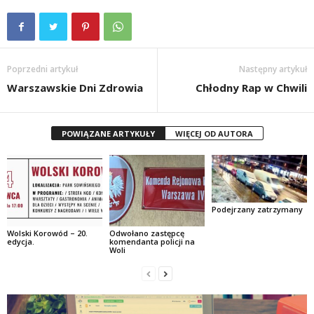
Poprzedni artykuł
Następny artykuł
Warszawskie Dni Zdrowia
Chłodny Rap w Chwili
POWIĄZANE ARTYKUŁY
WIĘCEJ OD AUTORA
Podejrzany zatrzymany
Wolski Korowód – 20.
Odwołano zastępcę
edycja.
komendanta policji na
Woli