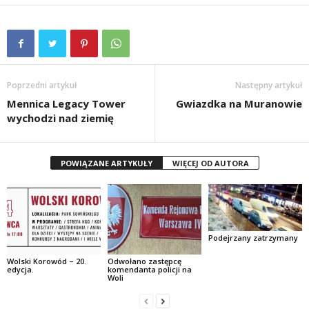
Poprzedni artykuł
Następny artykuł
Mennica Legacy Tower
Gwiazdka na Muranowie
wychodzi nad ziemię
POWIĄZANE ARTYKUŁY
WIĘCEJ OD AUTORA
Podejrzany zatrzymany
Wolski Korowód – 20.
Odwołano zastępcę
edycja.
komendanta policji na
Woli