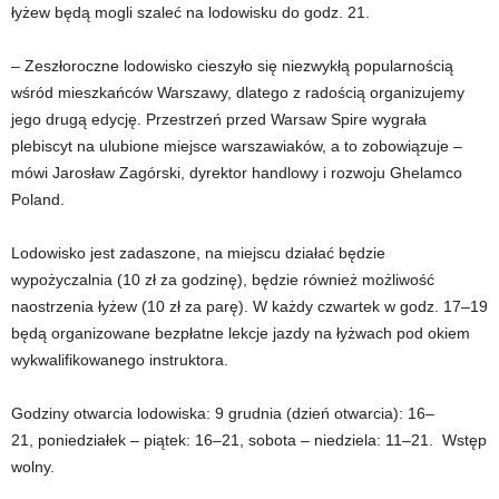
łyżew będą mogli szaleć na lodowisku do godz. 21.
–
Zeszłoroczne lodowisko cieszyło się niezwykłą popularnością
wśród mieszkańców Warszawy, dlatego z radością organizujemy
jego drugą edycję. Przestrzeń przed Warsaw Spire wygrała
plebiscyt na ulubione miejsce warszawiaków, a to zobowiązuje –
mówi Jarosław Zagórski, dyrektor handlowy i rozwoju Ghelamco
Poland.
Lodowisko jest zadaszone, na miejscu działać będzie
wypożyczalnia (10 zł za godzinę), będzie również możliwość
naostrzenia łyżew (10 zł za parę). W każdy czwartek w godz. 17–19
będą organizowane bezpłatne lekcje jazdy na łyżwach pod okiem
wykwalifikowanego instruktora.
Godziny otwarcia lodowiska:
9 grudnia (dzień otwarcia): 16–
21,
poniedziałek – piątek: 16–21,
sobota – niedziela: 11–21.
Wstęp
wolny.