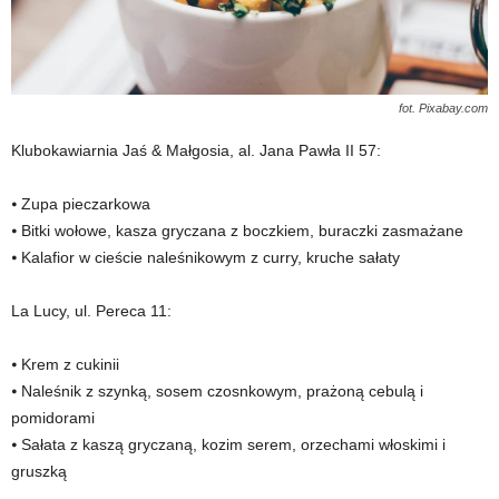
fot. Pixabay.com
Klubokawiarnia Jaś & Małgosia, al. Jana Pawła II 57:
⦁ Zupa pieczarkowa
⦁ Bitki wołowe, kasza gryczana z boczkiem, buraczki zasmażane
⦁ Kalafior w cieście naleśnikowym z curry, kruche sałaty
La Lucy, ul. Pereca 11:
⦁ Krem z cukinii
⦁ Naleśnik z szynką, sosem czosnkowym, prażoną cebulą i
pomidorami
⦁ Sałata z kaszą gryczaną, kozim serem, orzechami włoskimi i
gruszką