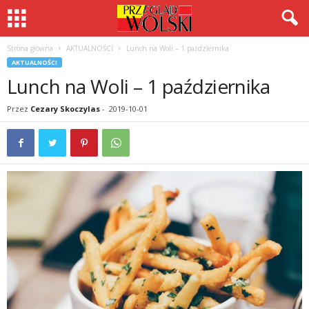
Strona główna
AKTUALNOŚCI
Lunch na Woli – 1 października
AKTUALNOŚCI
Lunch na Woli – 1 października
Przez
Cezary Skoczylas
-
2019-10-01