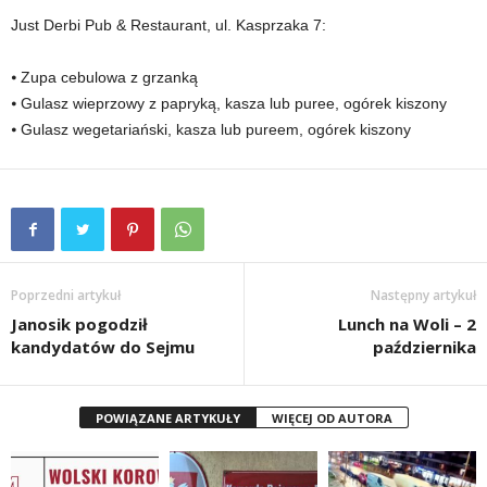
Just Derbi Pub & Restaurant, ul. Kasprzaka 7:
⦁ Zupa cebulowa z grzanką
⦁ Gulasz wieprzowy z papryką, kasza lub puree, ogórek kiszony
⦁ Gulasz wegetariański, kasza lub pureem, ogórek kiszony
Poprzedni artykuł
Następny artykuł
Janosik pogodził
Lunch na Woli – 2
kandydatów do Sejmu
października
POWIĄZANE ARTYKUŁY
WIĘCEJ OD AUTORA