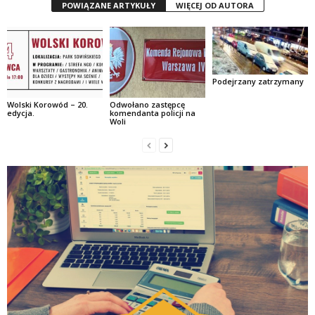
POWIĄZANE ARTYKUŁY
WIĘCEJ OD AUTORA
Podejrzany zatrzymany
Wolski Korowód – 20.
Odwołano zastępcę
edycja.
komendanta policji na
Woli