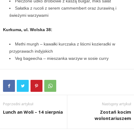
Pieczone udko drobiowe z kaszą bulgar, miks sałat
Sałatka z rucoli z serem cammembert oraz żurawiną i
świeżymi warzywami
Kurkuma, ul. Wolska 38:
Methi murgh – kawałki kurczaka z liścmi kozieradki w
przyprawach indyjskich
Veg bageecha – mieszanka warzyw w sosie curry
Poprzedni artykuł
Następny artykuł
Lunch an Woli – 14 sierpnia
Zostań kocim
wolontariuszem