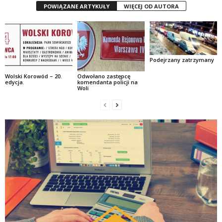
POWIĄZANE ARTYKUŁY
WIĘCEJ OD AUTORA
Podejrzany zatrzymany
Wolski Korowód – 20.
Odwołano zastępcę
edycja.
komendanta policji na
Woli