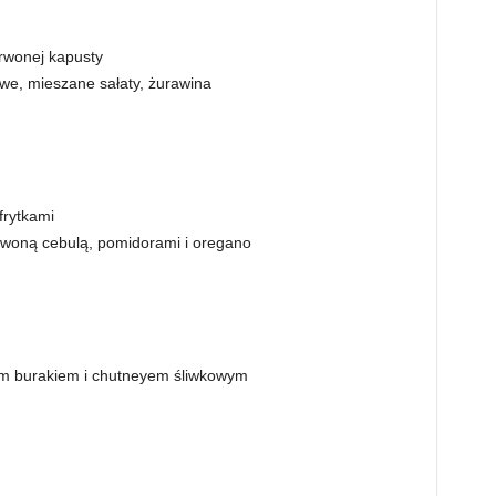
rwonej kapusty
e, mieszane sałaty, żurawina
frytkami
erwoną cebulą, pomidorami i oregano
ym burakiem i chutneyem śliwkowym