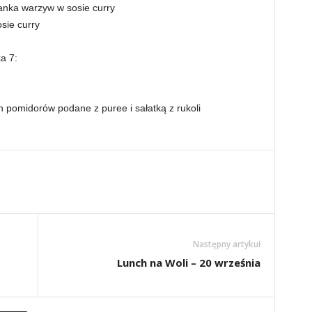
szanka warzyw w sosie curry
sie curry
a 7:
h pomidorów podane z puree i sałatką z rukoli
Następny artykuł
Lunch na Woli – 20 września