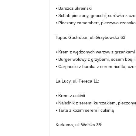
⦁ Barszcz ukraiński
⦁ Schab pieczony, gnocchi, surówka z cze
⦁ Pieczony camembert, pieczywo czosnkow
Tapas Gastrobar, ul. Grzybowska 63:
⦁ Krem z wędzonych warzyw z grzankami
⦁ Burger wołowy z grzybami, sosem bbq i 
⦁ Carpaccio z buraka z serem ricotta, cz
La Lucy, ul. Pereca 11:
⦁ Krem z cukinii
⦁ Naleśnik z serem, kurczakiem, pieczon
⦁ Tarta z kozim serem i cukinią
Kurkuma, ul. Wolska 38: