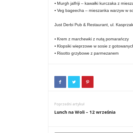
⦁ Murgh jalfriji – kawałki kurczaka z mie
⦁ Veg bageecha – mieszanka warzyw w so
Just Derbi Pub & Restaurant, ul. Kasprzak
⦁ Krem z marchewki z nutą pomarańczy
⦁ Klopsiki wieprzowe w sosie z gotowanyc
⦁ Risotto grzybowe z parmezanem
Poprzedni artykuł
Lunch na Woli – 12 września