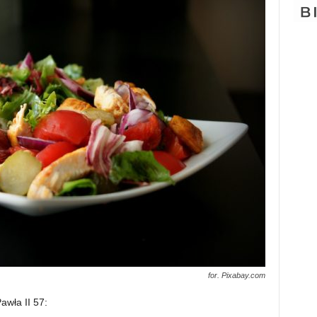
for. Pixabay.com
awła II 57: