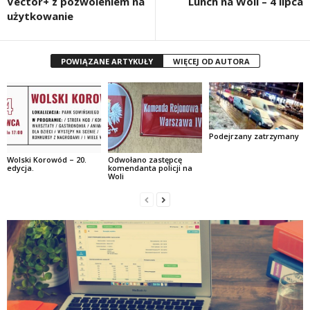
Vector+ z pozwoleniem na
Lunch na Woli – 4 lipca
użytkowanie
POWIĄZANE ARTYKUŁY
WIĘCEJ OD AUTORA
Podejrzany zatrzymany
Wolski Korowód – 20.
Odwołano zastępcę
edycja.
komendanta policji na
Woli