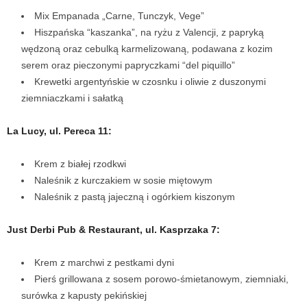
Mix Empanada „Carne, Tunczyk, Vege”
Hiszpańska “kaszanka”, na ryżu z Valencji, z papryką
wędzoną oraz cebulką karmelizowaną, podawana z kozim
serem oraz pieczonymi papryczkami “del piquillo”
Krewetki argentyńskie w czosnku i oliwie z duszonymi
ziemniaczkami i sałatką
La Lucy, ul. Pereca 11:
Krem z białej rzodkwi
Naleśnik z kurczakiem w sosie miętowym
Naleśnik z pastą jajeczną i ogórkiem kiszonym
Just Derbi Pub & Restaurant, ul. Kasprzaka 7:
Krem z marchwi z pestkami dyni
Pierś grillowana z sosem porowo-śmietanowym, ziemniaki,
surówka z kapusty pekińskiej