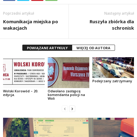
Poprzedni artykuł
Następny artykuł
Komunikacja miejska po
Ruszyła zbiórka dla
wakacjach
schronisk
POWIĄZANE ARTYKUŁY
WIĘCEJ OD AUTORA
Podejrzany zatrzymany
Wolski Korowód – 20.
Odwołano zastępcę
edycja.
komendanta policji na
Woli