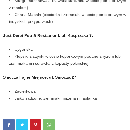
Murgh makhanwala (kawałki kurczaka w sosie pomidorowym
z masłem)
Chana Masala (cieciorka i ziemniaki w sosie pomidorowym w
indyjskich przyprawach)
Just Derbi Pub & Restaurant, ul. Kasprzaka 7:
Cygańska
Klopsiki z szynki w sosie koperkowym podane z ryżem lub
ziemniakami i surówką z kapusty pekińskiej
Smocza Fajne Miejsce, ul. Smocza 27:
Zacierkowa
Jajko sadzone, ziemniaki, mizeria i maślanka