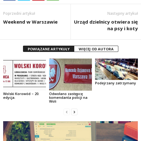
Poprzedni artykuł
Następny artykuł
Weekend w Warszawie
Urząd dzielnicy otwiera się
na psy i koty
POWIĄZANE ARTYKUŁY
WIĘCEJ OD AUTORA
Podejrzany zatrzymany
Wolski Korowód – 20.
Odwołano zastępcę
edycja.
komendanta policji na
Woli