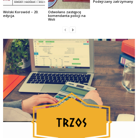
Podejrzany zatrzymany
Wolski Korowód – 20.
Odwołano zastępcę
edycja.
komendanta policji na
Woli