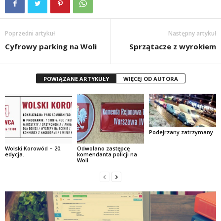
Poprzedni artykuł
Następny artykuł
Cyfrowy parking na Woli
Sprzątacze z wyrokiem
POWIĄZANE ARTYKUŁY
WIĘCEJ OD AUTORA
Podejrzany zatrzymany
Wolski Korowód – 20.
Odwołano zastępcę
edycja.
komendanta policji na
Woli