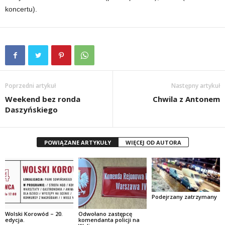
koncertu).
Poprzedni artykuł
Następny artykuł
Weekend bez ronda
Chwila z Antonem
Daszyńskiego
POWIĄZANE ARTYKUŁY
WIĘCEJ OD AUTORA
Podejrzany zatrzymany
Wolski Korowód – 20.
Odwołano zastępcę
edycja.
komendanta policji na