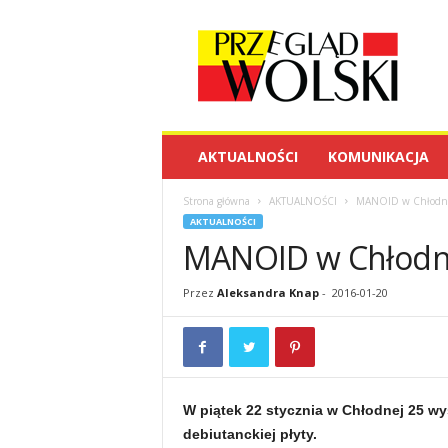
P
r
z
e
g
l
ą
AKTUALNOŚCI
KOMUNIKACJA
d
W
Strona główna
AKTUALNOŚCI
MANOID w Chłodne
o
AKTUALNOŚCI
l
MANOID w Chłodn
s
k
i
Przez
Aleksandra Knap
-
2016-01-20
W piątek 22 stycznia w Chłodnej 25 wy
debiutanckiej płyty.