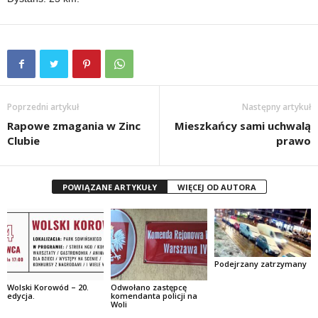
Poprzedni artykuł
Następny artykuł
Rapowe zmagania w Zinc
Mieszkańcy sami uchwalą
Clubie
prawo
POWIĄZANE ARTYKUŁY
WIĘCEJ OD AUTORA
Podejrzany zatrzymany
Wolski Korowód – 20.
Odwołano zastępcę
edycja.
komendanta policji na
Woli