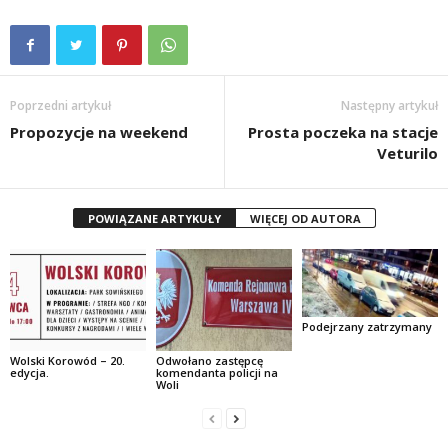
Poprzedni artykuł
Następny artykuł
Propozycje na weekend
Prosta poczeka na stacje
Veturilo
POWIĄZANE ARTYKUŁY
WIĘCEJ OD AUTORA
Podejrzany zatrzymany
Wolski Korowód – 20.
Odwołano zastępcę
edycja.
komendanta policji na
Woli