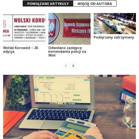
POWIĄZANE ARTYKUŁY
WIĘCEJ OD AUTORA
Podejrzany zatrzymany
Wolski Korowód – 20.
Odwołano zastępcę
edycja.
komendanta policji na
Woli