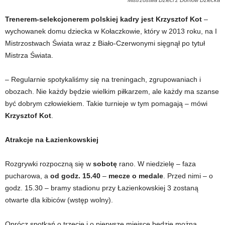
Trenerem-selekcjonerem polskiej kadry jest Krzysztof Kot
–
wychowanek domu dziecka w Kołaczkowie, który w 2013 roku, na I
Mistrzostwach Świata wraz z Biało-Czerwonymi sięgnął po tytuł
Mistrza Świata.
– Regularnie spotykaliśmy się na treningach, zgrupowaniach i
obozach. Nie każdy będzie wielkim piłkarzem, ale każdy ma szanse
być dobrym człowiekiem. Takie turnieje w tym pomagają – mówi
Krzysztof Kot
.
Atrakcje na Łazienkowskiej
Rozgrywki rozpoczną się w
sobotę
rano. W niedzielę – faza
pucharowa, a
od godz. 15.40
–
mecze o medale
. Przed nimi – o
godz. 15.30 – bramy stadionu przy Łazienkowskiej 3 zostaną
otwarte dla kibiców (wstęp wolny).
Oprócz spotkań o trzecie i o pierwsze miejsce będzie można