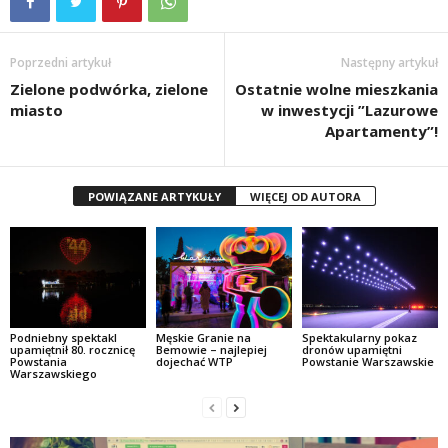
Poprzedni artykuł
Następny artykuł
Zielone podwórka, zielone
Ostatnie wolne mieszkania
miasto
w inwestycji ”Lazurowe
Apartamenty”!
POWIĄZANE ARTYKUŁY
WIĘCEJ OD AUTORA
Podniebny spektakl
Męskie Granie na
Spektakularny pokaz
upamiętnił 80. rocznicę
Bemowie – najlepiej
dronów upamiętni
Powstania
dojechać WTP
Powstanie Warszawskie
Warszawskiego