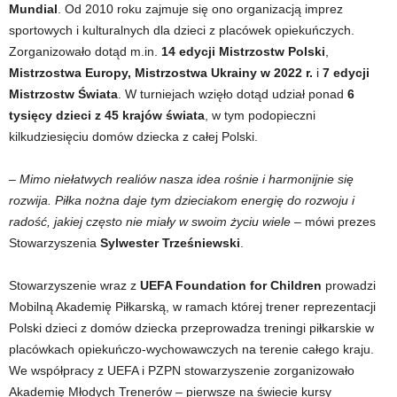
Mundial
. Od 2010 roku zajmuje się ono organizacją imprez
sportowych i kulturalnych dla dzieci z placówek opiekuńczych.
Zorganizowało dotąd m.in.
14 edycji Mistrzostw Polski
,
Mistrzostwa Europy, Mistrzostwa Ukrainy w 2022 r.
i
7 edycji
Mistrzostw Świata
. W turniejach wzięło dotąd udział ponad
6
tysięcy dzieci z 45 krajów świata
, w tym podopieczni
kilkudziesięciu domów dziecka z całej Polski.
– Mimo niełatwych realiów nasza idea rośnie i harmonijnie się
rozwija. Piłka nożna daje tym dzieciakom energię do rozwoju i
radość, jakiej często nie miały w swoim życiu wiele
– mówi prezes
Stowarzyszenia
Sylwester Trześniewski
.
Stowarzyszenie wraz z
UEFA Foundation for Children
prowadzi
Mobilną Akademię Piłkarską, w ramach której trener reprezentacji
Polski dzieci z domów dziecka przeprowadza treningi piłkarskie w
placówkach opiekuńczo-wychowawczych na terenie całego kraju.
We współpracy z UEFA i PZPN stowarzyszenie zorganizowało
Akademię Młodych Trenerów – pierwsze na świecie kursy