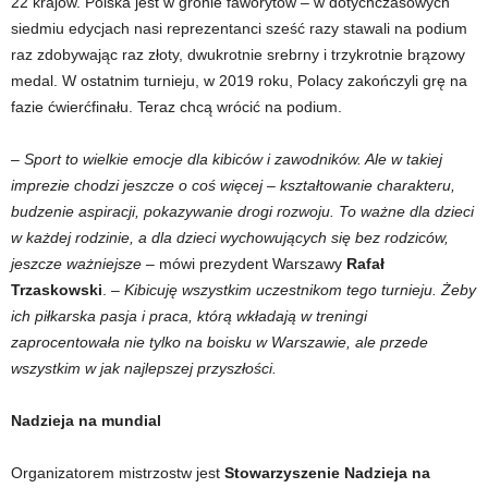
22 krajów. Polska jest w gronie faworytów – w dotychczasowych
siedmiu edycjach nasi reprezentanci sześć razy stawali na podium
raz zdobywając raz złoty, dwukrotnie srebrny i trzykrotnie brązowy
medal. W ostatnim turnieju, w 2019 roku, Polacy zakończyli grę na
fazie ćwierćfinału. Teraz chcą wrócić na podium.
– Sport to wielkie emocje dla kibiców i zawodników. Ale w takiej
imprezie chodzi jeszcze o coś więcej – kształtowanie charakteru,
budzenie aspiracji, pokazywanie drogi rozwoju. To ważne dla dzieci
w każdej rodzinie, a dla dzieci wychowujących się bez rodziców,
jeszcze ważniejsze –
mówi prezydent Warszawy
Rafał
Trzaskowski
. –
Kibicuję wszystkim uczestnikom tego turnieju. Żeby
ich piłkarska pasja i praca, którą wkładają w treningi
zaprocentowała nie tylko na boisku w Warszawie, ale przede
wszystkim w jak najlepszej przyszłości.
Nadzieja na mundial
Organizatorem mistrzostw jest
Stowarzyszenie Nadzieja na