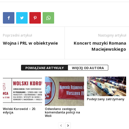
Poprzedni artykuł
Następny artykuł
Wojna i PRL w obiektywie
Koncert muzyki Romana
Maciejewskiego
POWIĄZANE ARTYKUŁY
WIĘCEJ OD AUTORA
Podejrzany zatrzymany
Wolski Korowód – 20.
Odwołano zastępcę
edycja.
komendanta policji na
Woli