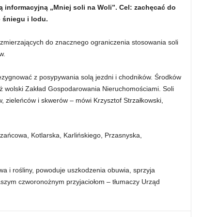
 informacyjną „Mniej soli na Woli”. Cel: zachęcać do
śniegu i lodu.
ń zmierzających do znacznego ograniczenia stosowania soli
w.
rezygnować z posypywania solą jezdni i chodników. Środków
ż wolski Zakład Gospodarowania Nieruchomościami. Soli
, zieleńców i skwerów – mówi Krzysztof Strzałkowski,
zańcowa, Kotlarska, Karlińskiego, Przasnyska,
a i rośliny, powoduje uszkodzenia obuwia, sprzyja
naszym czworonożnym przyjaciołom – tłumaczy Urząd