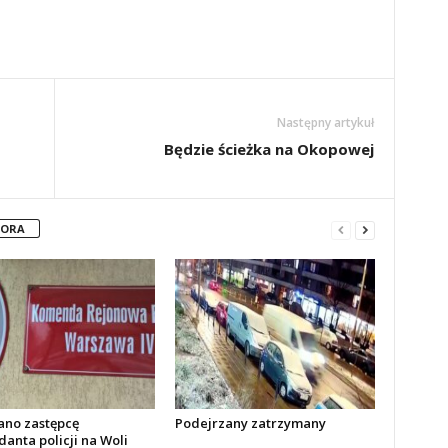
Następny artykuł
Będzie ścieżka na Okopowej
TORA
no zastępcę
Podejrzany zatrzymany
anta policji na Woli