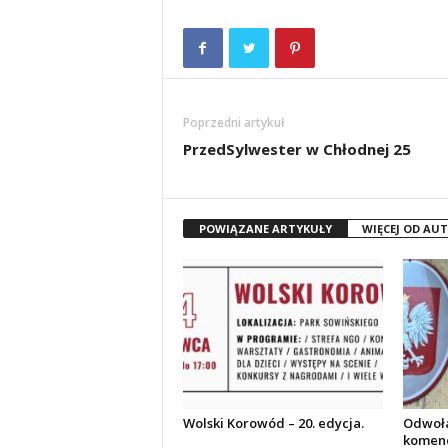
Poprzedni artykuł
PrzedSylwester w Chłodnej 25
POWIĄZANE ARTYKUŁY
WIĘCEJ OD AU
Wolski Korowód – 20. edycja.
Odwoła
komend