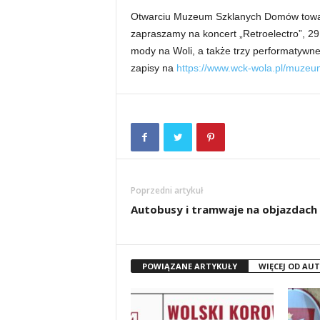
Otwarciu Muzeum Szklanych Domów towar
zapraszamy na koncert „Retroelectro”, 29
mody na Woli, a także trzy performatywne 
zapisy na
https://www.wck-wola.pl/muze
Poprzedni artykuł
Autobusy i tramwaje na objazdach
POWIĄZANE ARTYKUŁY
WIĘCEJ OD AU