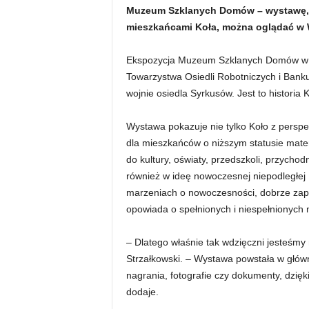
Muzeum Szklanych Domów – wystawę, kt
mieszkańcami Koła, można oglądać w W
Ekspozycja Muzeum Szklanych Domów w głó
Towarzystwa Osiedli Robotniczych i Ban
wojnie osiedla Syrkusów. Jest to historia
Wystawa pokazuje nie tylko Koło z perspek
dla mieszkańców o niższym statusie mat
do kultury, oświaty, przedszkoli, przychodn
również w ideę nowoczesnej niepodległej P
marzeniach o nowoczesności, dobrze zap
opowiada o spełnionych i niespełnionych
– Dlatego właśnie tak wdzięczni jesteśmy
Strzałkowski. – Wystawa powstała w główne
nagrania, fotografie czy dokumenty, dzięk
dodaje.