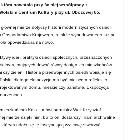
óra powstała przy ścisłej współpracy z
olskim Centrum Kultury przy ul. Obozowej 85.
wnej mierze dotyczy historii modernistycznych osiedli
ku Gospodarstwa Krajowego, a także wybudowanego tuż po
 Koła opowiedziana na nowo.
tywy idei i praktyki osiedli społecznych, przeznaczonych
erialnym, mających dawać równy dostęp ich mieszkańców
i czy zieleni. Historia przedwojennych osiedli wpisuje się
olski, dlatego ekspozycja ma być miejscem refleksji o
rojektowanym domu, mieście czy państwie. Ekspozycja
 marzeniach.
 mieszkańcom Koła – mówi burmistrz Woli Krzysztof
j mierze dzięki nim, bo to oni dostarczyli nam archiwalne
i którym udało się tę fascynującą wystawę stworzyć –