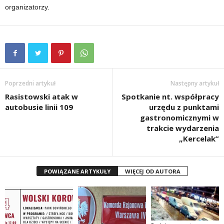
organizatorzy.
Poprzedni artykuł
Następny artykuł
Rasistowski atak w
Spotkanie nt. współpracy
autobusie linii 109
urzędu z punktami
gastronomicznymi w
trakcie wydarzenia
„Kercelak”
POWIĄZANE ARTYKUŁY
WIĘCEJ OD AUTORA