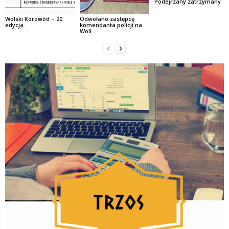
Podejrzany zatrzymany
Wolski Korowód – 20.
Odwołano zastępcę
edycja.
komendanta policji na
Woli