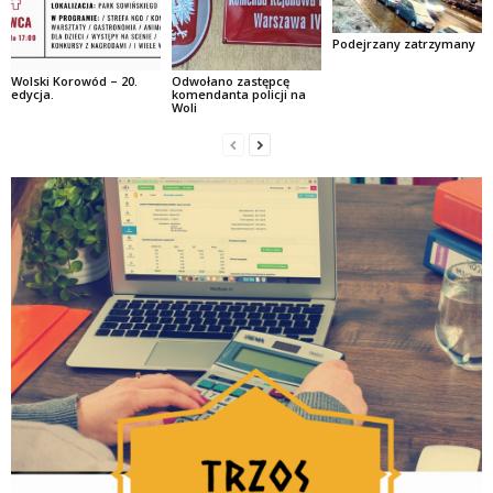
Podejrzany zatrzymany
Wolski Korowód – 20.
Odwołano zastępcę
edycja.
komendanta policji na
Woli