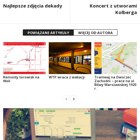
Najlepsze zdjęcia dekady
Koncert z utworami
Kolberga
POWIĄZANE ARTYKUŁY
WIĘCEJ OD AUTORA
Remonty torowisk na
WTP wraca z wakacji
Tramwaj na Dworzec
Woli
Zachodni – prace na ul.
Bitwy Warszawskiej 1920
r.