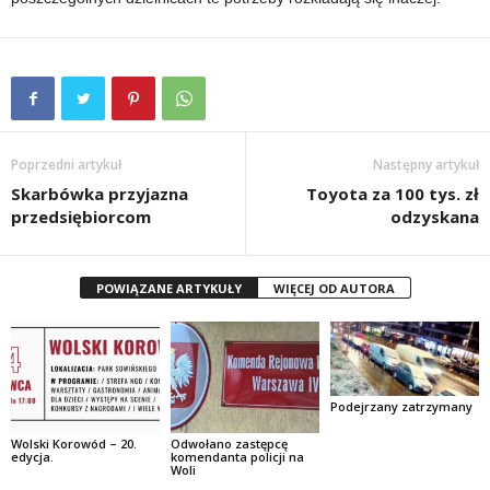
Poprzedni artykuł
Następny artykuł
Skarbówka przyjazna
Toyota za 100 tys. zł
przedsiębiorcom
odzyskana
POWIĄZANE ARTYKUŁY
WIĘCEJ OD AUTORA
Podejrzany zatrzymany
Wolski Korowód – 20.
Odwołano zastępcę
edycja.
komendanta policji na
Woli