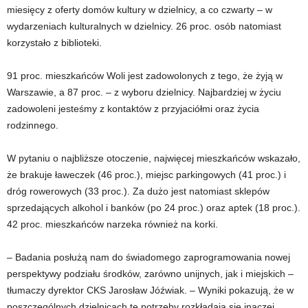
miesięcy z oferty domów kultury w dzielnicy, a co czwarty – w
wydarzeniach kulturalnych w dzielnicy. 26 proc. osób natomiast
korzystało z biblioteki.
91 proc. mieszkańców Woli jest zadowolonych z tego, że żyją w
Warszawie, a 87 proc. – z wyboru dzielnicy. Najbardziej w życiu
zadowoleni jesteśmy z kontaktów z przyjaciółmi oraz życia
rodzinnego.
W pytaniu o najbliższe otoczenie, najwięcej mieszkańców wskazało,
że brakuje ławeczek (46 proc.), miejsc parkingowych (41 proc.) i
dróg rowerowych (33 proc.). Za dużo jest natomiast sklepów
sprzedających alkohol i banków (po 24 proc.) oraz aptek (18 proc.).
42 proc. mieszkańców narzeka również na korki.
– Badania posłużą nam do świadomego zaprogramowania nowej
perspektywy podziału środków, zarówno unijnych, jak i miejskich –
tłumaczy dyrektor CKS Jarosław Jóźwiak. – Wyniki pokazują, że w
poszczególnych dzielnicach te potrzeby rozkładają się inaczej.